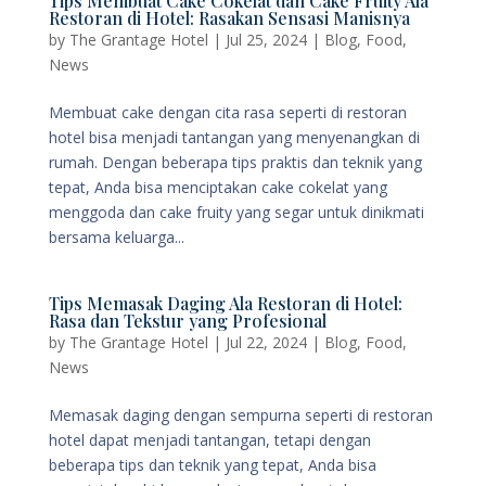
Tips Membuat Cake Cokelat dan Cake Fruity Ala
Restoran di Hotel: Rasakan Sensasi Manisnya
by
The Grantage Hotel
|
Jul 25, 2024
|
Blog
,
Food
,
News
Membuat cake dengan cita rasa seperti di restoran
hotel bisa menjadi tantangan yang menyenangkan di
rumah. Dengan beberapa tips praktis dan teknik yang
tepat, Anda bisa menciptakan cake cokelat yang
menggoda dan cake fruity yang segar untuk dinikmati
bersama keluarga...
Tips Memasak Daging Ala Restoran di Hotel:
Rasa dan Tekstur yang Profesional
by
The Grantage Hotel
|
Jul 22, 2024
|
Blog
,
Food
,
News
Memasak daging dengan sempurna seperti di restoran
hotel dapat menjadi tantangan, tetapi dengan
beberapa tips dan teknik yang tepat, Anda bisa