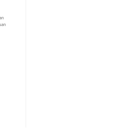
an
uan