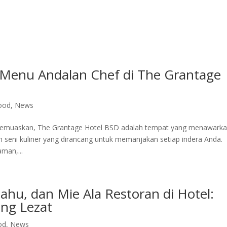
ite Room
Royal Suite Room
Meeting Room & Social Event
Fac
an Menu Andalan Chef di The Grantage
ood
,
News
memuaskan, The Grantage Hotel BSD adalah tempat yang menawark
seni kuliner yang dirancang untuk memanjakan setiap indera Anda.
man,...
hu, dan Mie Ala Restoran di Hotel:
ang Lezat
od
,
News