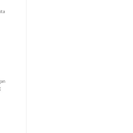
ita
gan
g