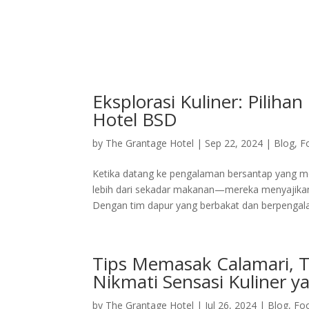
Home
Deluxe Suite Room
Grand Su
Eksplorasi Kuliner: Pilih
Hotel BSD
by
The Grantage Hotel
|
Sep 22, 2024
|
Blog
,
F
Ketika datang ke pengalaman bersantap yang 
lebih dari sekadar makanan—mereka menyajikan 
Dengan tim dapur yang berbakat dan berpengala
Tips Memasak Calamari, Ta
Nikmati Sensasi Kuliner y
by
The Grantage Hotel
|
Jul 26, 2024
|
Blog
,
Fo