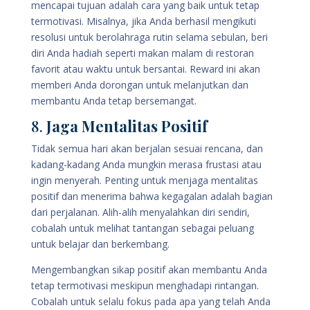
mencapai tujuan adalah cara yang baik untuk tetap
termotivasi. Misalnya, jika Anda berhasil mengikuti
resolusi untuk berolahraga rutin selama sebulan, beri
diri Anda hadiah seperti makan malam di restoran
favorit atau waktu untuk bersantai. Reward ini akan
memberi Anda dorongan untuk melanjutkan dan
membantu Anda tetap bersemangat.
8.
Jaga Mentalitas Positif
Tidak semua hari akan berjalan sesuai rencana, dan
kadang-kadang Anda mungkin merasa frustasi atau
ingin menyerah. Penting untuk menjaga mentalitas
positif dan menerima bahwa kegagalan adalah bagian
dari perjalanan. Alih-alih menyalahkan diri sendiri,
cobalah untuk melihat tantangan sebagai peluang
untuk belajar dan berkembang.
Mengembangkan sikap positif akan membantu Anda
tetap termotivasi meskipun menghadapi rintangan.
Cobalah untuk selalu fokus pada apa yang telah Anda