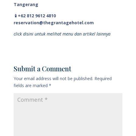
Tangerang
📱+62 812 9612 4810
reservation@thegrantagehotel.com
click disini untuk melihat menu dan artikel lainnya
Submit a Comment
Your email address will not be published.
Required
fields are marked
*