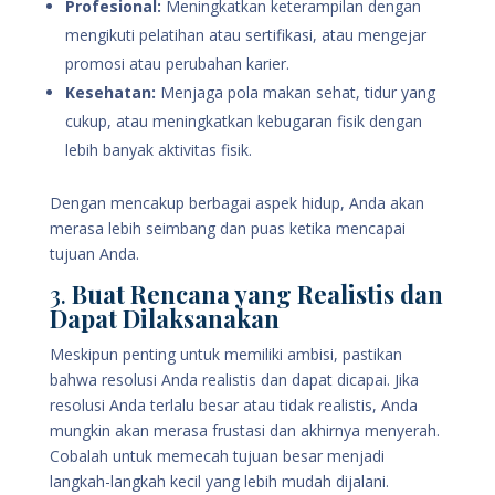
Profesional:
Meningkatkan keterampilan dengan
mengikuti pelatihan atau sertifikasi, atau mengejar
promosi atau perubahan karier.
Kesehatan:
Menjaga pola makan sehat, tidur yang
cukup, atau meningkatkan kebugaran fisik dengan
lebih banyak aktivitas fisik.
Dengan mencakup berbagai aspek hidup, Anda akan
merasa lebih seimbang dan puas ketika mencapai
tujuan Anda.
3.
Buat Rencana yang Realistis dan
Dapat Dilaksanakan
Meskipun penting untuk memiliki ambisi, pastikan
bahwa resolusi Anda realistis dan dapat dicapai. Jika
resolusi Anda terlalu besar atau tidak realistis, Anda
mungkin akan merasa frustasi dan akhirnya menyerah.
Cobalah untuk memecah tujuan besar menjadi
langkah-langkah kecil yang lebih mudah dijalani.