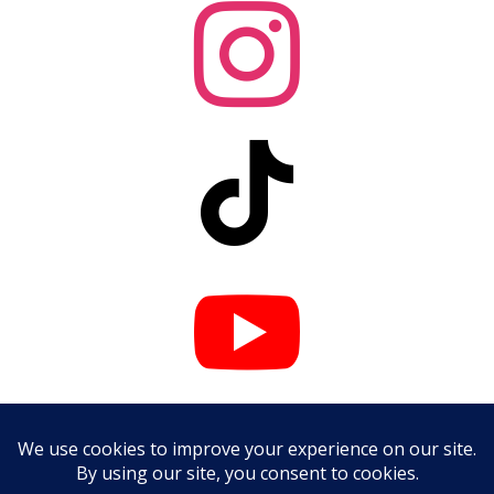



