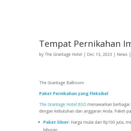
Home
Deluxe Suite Room
Tempat Pernikahan Im
by
The Grantage Hotel
|
Dec 13, 2023
|
News
The Grantage Ballroom
Paket Pernikahan yang Fleksibel
The Grantage Hotel BSD
menawarkan berbagai p
dengan kebutuhan dan anggaran Anda. Paket-pake
Paket Silver:
Harga mulai dari Rp100 juta, men
hiburan.