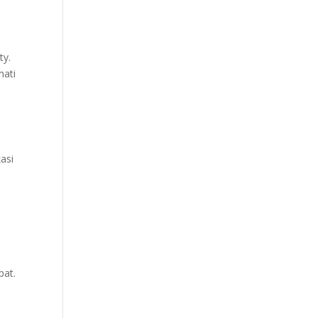
ty.
mati
asi
pat.