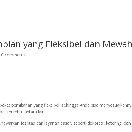
Grand Suite Room
Royal Suite Room
Meeting Room & Social Event
pian yang Fleksibel dan Mewa
|
0 comments
aket pernikahan yang fleksibel, sehingga Anda bisa menyesuaikanny
t tersebut antara lain:
awarkan fasilitas dan layanan dasar, seperti dekorasi, katering, dan