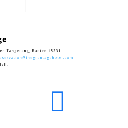
ge
en Tangerang, Banten 15331
eservation@thegrantagehotel.com
all.
