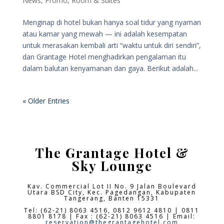
News
,
Promo
,
Room & Suites
Menginap di hotel bukan hanya soal tidur yang nyaman
atau kamar yang mewah — ini adalah kesempatan
untuk merasakan kembali arti “waktu untuk diri sendiri”,
dan Grantage Hotel menghadirkan pengalaman itu
dalam balutan kenyamanan dan gaya. Berikut adalah...
« Older Entries
The Grantage Hotel &
Sky Lounge
Kav. Commercial Lot II No. 9 Jalan Boulevard
Utara BSD City,
Kec. Pagedangan, Kabupaten
Tangerang, Banten 15331
Tel: (62-21) 8063 4516, 0812 9612 4810 | 0811
8801 8178 | Fax : (62-21) 8063 4516 | Email:
reservation@thegrantagehotel.com