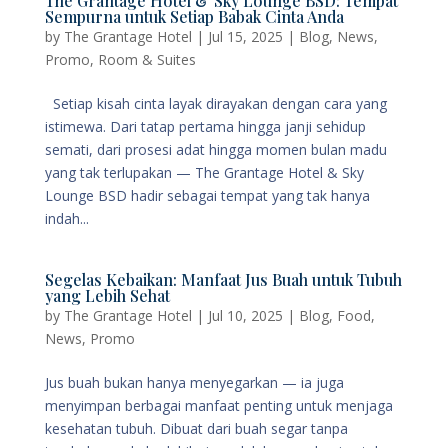
The Grantage Hotel & Sky Lounge BSD: Tempat
Sempurna untuk Setiap Babak Cinta Anda
by
The Grantage Hotel
|
Jul 15, 2025
|
Blog
,
News
,
Promo
,
Room & Suites
Setiap kisah cinta layak dirayakan dengan cara yang
istimewa. Dari tatap pertama hingga janji sehidup
semati, dari prosesi adat hingga momen bulan madu
yang tak terlupakan — The Grantage Hotel & Sky
Lounge BSD hadir sebagai tempat yang tak hanya
indah...
Segelas Kebaikan: Manfaat Jus Buah untuk Tubuh
yang Lebih Sehat
by
The Grantage Hotel
|
Jul 10, 2025
|
Blog
,
Food
,
News
,
Promo
Jus buah bukan hanya menyegarkan — ia juga
menyimpan berbagai manfaat penting untuk menjaga
kesehatan tubuh. Dibuat dari buah segar tanpa