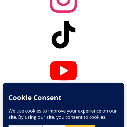


