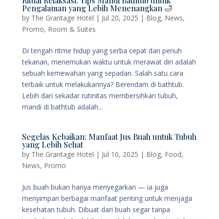
Ritual Relaksasi: Tips Mandi Bathtub untuk
Pengalaman yang Lebih Menenangkan 🛁
by
The Grantage Hotel
|
Jul 20, 2025
|
Blog
,
News
,
Promo
,
Room & Suites
Di tengah ritme hidup yang serba cepat dan penuh
tekanan, menemukan waktu untuk merawat diri adalah
sebuah kemewahan yang sepadan. Salah satu cara
terbaik untuk melakukannya? Berendam di bathtub.
Lebih dari sekadar rutinitas membersihkan tubuh,
mandi di bathtub adalah...
Segelas Kebaikan: Manfaat Jus Buah untuk Tubuh
yang Lebih Sehat
by
The Grantage Hotel
|
Jul 10, 2025
|
Blog
,
Food
,
News
,
Promo
Jus buah bukan hanya menyegarkan — ia juga
menyimpan berbagai manfaat penting untuk menjaga
kesehatan tubuh. Dibuat dari buah segar tanpa