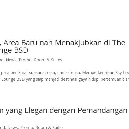
ite Room
Royal Suite Room
Meeting Room & Social Event
Fac
, Area Baru nan Menakjubkan di The
unge BSD
od
,
News
,
Promo
,
Room & Suites
i para penikmat suasana, rasa, dan estetika. Memperkenalkan Sky L
 Lounge BSD yang siap menjadi destinasi gaya hidup, pertemuan bisn
m yang Elegan dengan Pemandangan
ood
,
News
,
Promo
,
Room & Suites