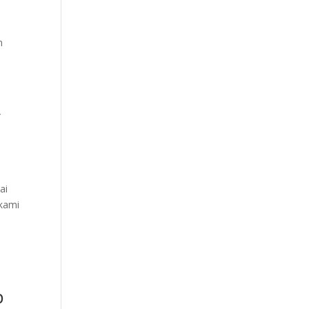
n
y
ai
kami
p