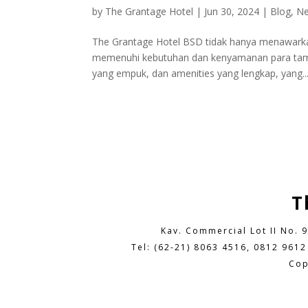
by
The Grantage Hotel
|
Jun 30, 2024
|
Blog
,
N
The Grantage Hotel BSD tidak hanya menawarkan
memenuhi kebutuhan dan kenyamanan para tamu. S
yang empuk, dan amenities yang lengkap, yang..
T
Kav. Commercial Lot II No. 
Tel: (62-21) 8063 4516, 0812 9612
Cop