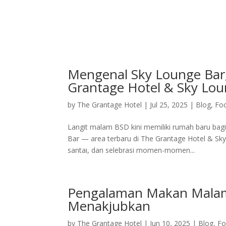
Home
Deluxe Suite Room
Grand Su
Mengenal Sky Lounge Bar
Grantage Hotel & Sky Lo
by
The Grantage Hotel
|
Jul 25, 2025
|
Blog
,
Fo
Langit malam BSD kini memiliki rumah baru bag
Bar — area terbaru di The Grantage Hotel & Sky
santai, dan selebrasi momen-momen...
Pengalaman Makan Mala
Menakjubkan
by
The Grantage Hotel
|
Jun 10, 2025
|
Blog
,
F