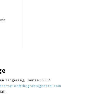
sofa
ge
en Tangerang, Banten 15331
eservation@thegrantagehotel.com
all.