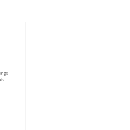
ilities
Gallery
About Us
Blog
Booking
ounge
is