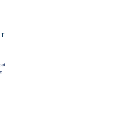
ar
sat
ng