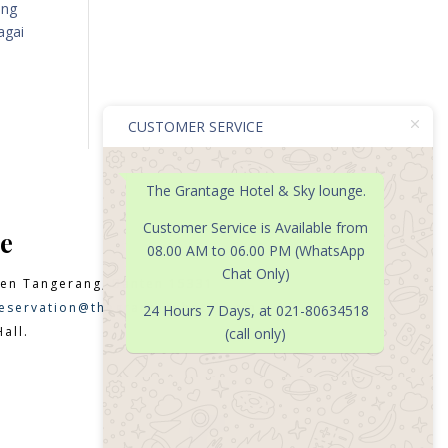
ang
agai
CUSTOMER SERVICE
The Grantage Hotel & Sky lounge.
Customer Service is Available from
e
08.00 AM to 06.00 PM (WhatsApp
Chat Only)
en Tangerang, Banten 15331
eservation@thegrantagehotel.com
24 Hours 7 Days, at 021-80634518
all.
(call only)