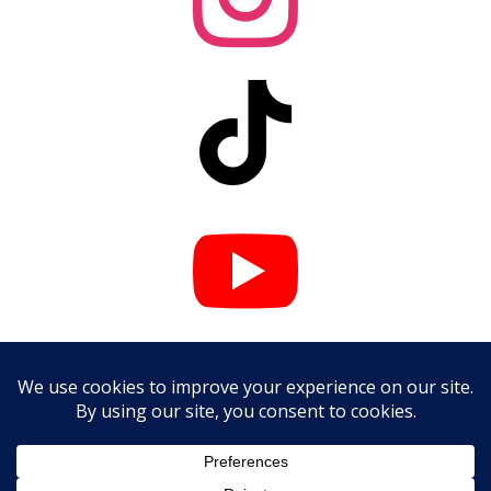


