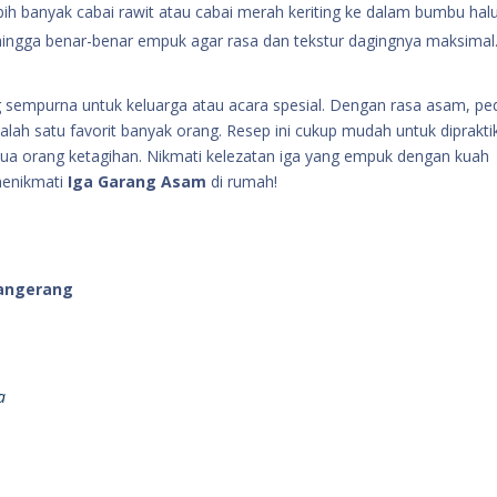
ebih banyak cabai rawit atau cabai merah keriting ke dalam bumbu halu
 hingga benar-benar empuk agar rasa dan tekstur dagingnya maksimal
g sempurna untuk keluarga atau acara spesial. Dengan rasa asam, pe
alah satu favorit banyak orang. Resep ini cukup mudah untuk diprakti
ua orang ketagihan. Nikmati kelezatan iga yang empuk dengan kuah
menikmati
Iga Garang Asam
di rumah!
 Tangerang
ya