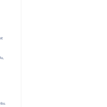
it
rlu,
mbu.