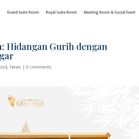
Grand Suite Room
Royal Suite Room
Meeting Room & Social Event
m: Hidangan Gurih dengan
gar
ood
,
News
|
0 comments