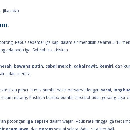
, jika ada)
am:
otong. Rebus sebentar iga sapi dalam air mendidih selama 5-10 men
 ada pada iga. Setelah itu, tiriskan.
merah
,
bawang putih
,
cabai merah
,
cabai rawit
,
kemiri
, dan
ku
alus dan merata.
sar atau panci. Tumis bumbu halus bersama dengan
serai
,
lengku
m dan matang. Pastikan bumbu-bumbu tersebut tidak gosong agar ci
kkan potongan
iga sapi
ke dalam wajan. Aduk rata hingga iga tercam
air asam jawa
, dan
garam
sesuai selera. Aduk rata kembali.