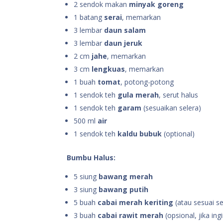
2 sendok makan
minyak goreng
1 batang
serai
, memarkan
3 lembar
daun salam
3 lembar
daun jeruk
2 cm
jahe
, memarkan
3 cm
lengkuas
, memarkan
1 buah
tomat
, potong-potong
1 sendok teh
gula merah
, serut halus
1 sendok teh
garam
(sesuaikan selera)
500 ml
air
1 sendok teh
kaldu bubuk
(optional)
Bumbu Halus:
5 siung
bawang merah
3 siung
bawang putih
5 buah
cabai merah keriting
(atau sesuai s
3 buah
cabai rawit merah
(opsional, jika ing