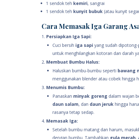
1 sendok teh
kemiri
, sangrai
1 sendok teh
kunyit bubuk
(atau kunyit segar
Cara Memasak Iga Garang As
Persiapkan Iga Sapi:
Cuci bersih
iga sapi
yang sudah dipotong-p
untuk menghilangkan kotoran dan darah yang
Membuat Bumbu Halus:
Haluskan bumbu-bumbu seperti
bawang 
menggunakan blender atau cobek hingga h
Menumis Bumbu:
Panaskan
minyak goreng
dalam wajan be
daun salam
, dan
daun jeruk
hingga haru
rasanya tetap sedap.
Memasak Iga:
Setelah bumbu matang dan harum, masu
dengan bumbu. Tambahkan
gula merah
,