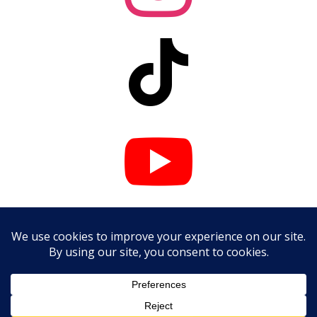


