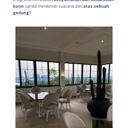
batin
sambil menikmati suasana dari
atas sebuah
gedung?