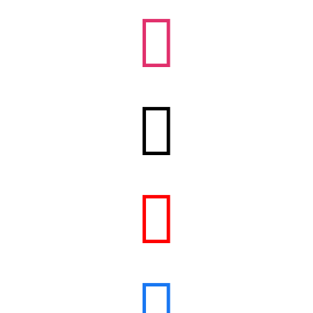



