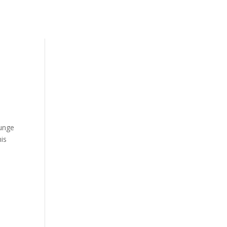
ilities
Gallery
About Us
Blog
Booking
ounge
is