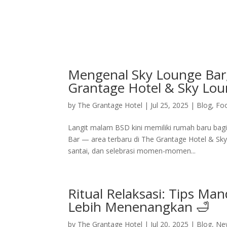
Home
Deluxe Suite Room
Grand Su
Mengenal Sky Lounge Bar
Grantage Hotel & Sky Lo
by
The Grantage Hotel
|
Jul 25, 2025
|
Blog
,
Fo
Langit malam BSD kini memiliki rumah baru bag
Bar — area terbaru di The Grantage Hotel & Sky
santai, dan selebrasi momen-momen...
Ritual Relaksasi: Tips M
Lebih Menenangkan 🛁
by
The Grantage Hotel
|
Jul 20, 2025
|
Blog
,
Ne