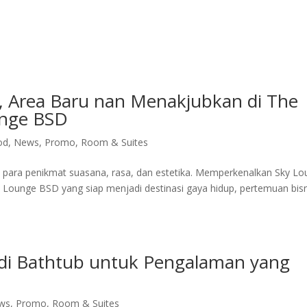
ite Room
Royal Suite Room
Meeting Room & Social Event
Fac
, Area Baru nan Menakjubkan di The
unge BSD
od
,
News
,
Promo
,
Room & Suites
i para penikmat suasana, rasa, dan estetika. Memperkenalkan Sky L
 Lounge BSD yang siap menjadi destinasi gaya hidup, pertemuan bisn
andi Bathtub untuk Pengalaman yang
ws
,
Promo
,
Room & Suites