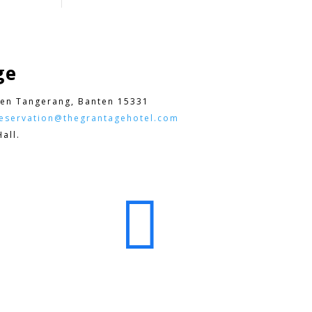
ge
en Tangerang, Banten 15331
eservation@thegrantagehotel.com
all.
