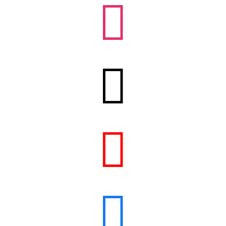



