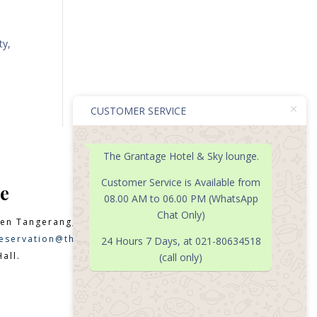
ty,
CUSTOMER SERVICE
The Grantage Hotel & Sky lounge.
Customer Service is Available from
e
08.00 AM to 06.00 PM (WhatsApp
Chat Only)
en Tangerang, Banten 15331
eservation@thegrantagehotel.com
24 Hours 7 Days, at 021-80634518
all.
(call only)