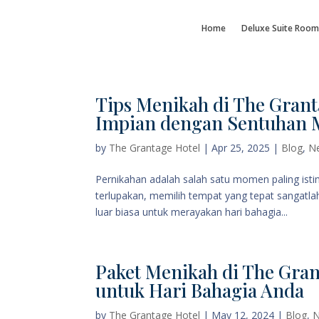
Home
Deluxe Suite Room
Tips Menikah di The Gran
Impian dengan Sentuhan 
by
The Grantage Hotel
|
Apr 25, 2025
|
Blog
,
N
Pernikahan adalah salah satu momen paling ist
terlupakan, memilih tempat yang tepat sangatl
luar biasa untuk merayakan hari bahagia...
Paket Menikah di The Gra
untuk Hari Bahagia Anda
by
The Grantage Hotel
|
May 12, 2024
|
Blog
,