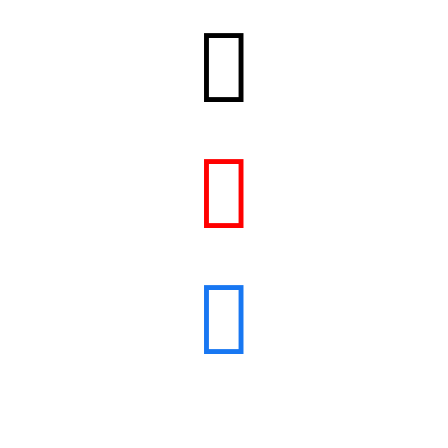


