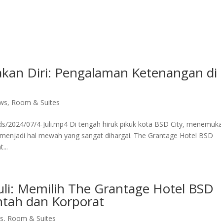
ite Room
Royal Suite Room
Meeting Room & Social Event
Fac
akan Diri: Pengalaman Ketenangan di
ws
,
Room & Suites
ds/2024/07/4-Juli.mp4 Di tengah hiruk pikuk kota BSD City, menemuk
i menjadi hal mewah yang sangat dihargai. The Grantage Hotel BSD
...
uli: Memilih The Grantage Hotel BSD
tah dan Korporat
s
,
Room & Suites