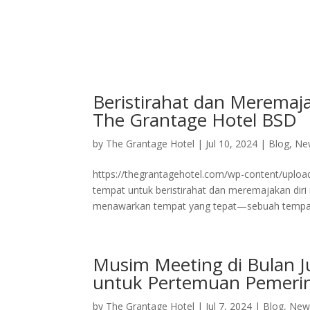
Home
Deluxe Suite Room
Grand Su
Beristirahat dan Meremaj
The Grantage Hotel BSD
by
The Grantage Hotel
|
Jul 10, 2024
|
Blog
,
Ne
https://thegrantagehotel.com/wp-content/uploa
tempat untuk beristirahat dan meremajakan dir
menawarkan tempat yang tepat—sebuah tempat
Musim Meeting di Bulan J
untuk Pertemuan Pemerin
by
The Grantage Hotel
|
Jul 7, 2024
|
Blog
,
New