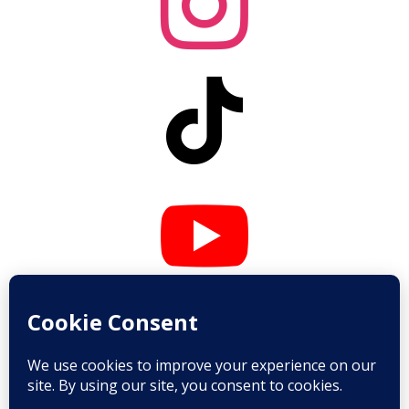



