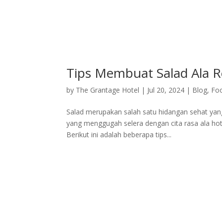
Home
Deluxe Suite Room
Grand Su
Tips Membuat Salad Ala Re
by
The Grantage Hotel
|
Jul 20, 2024
|
Blog
,
Fo
Salad merupakan salah satu hidangan sehat yang
yang menggugah selera dengan cita rasa ala hot
Berikut ini adalah beberapa tips...