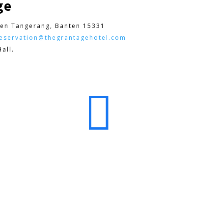
ge
en Tangerang, Banten 15331
eservation@thegrantagehotel.com
all.
