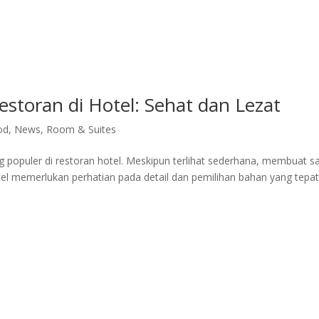
ite Room
Royal Suite Room
Meeting Room & Social Event
Fac
storan di Hotel: Sehat dan Lezat
od
,
News
,
Room & Suites
 populer di restoran hotel. Meskipun terlihat sederhana, membuat s
el memerlukan perhatian pada detail dan pemilihan bahan yang tepat