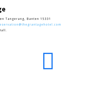
ge
en Tangerang, Banten 15331
eservation@thegrantagehotel.com
all.
