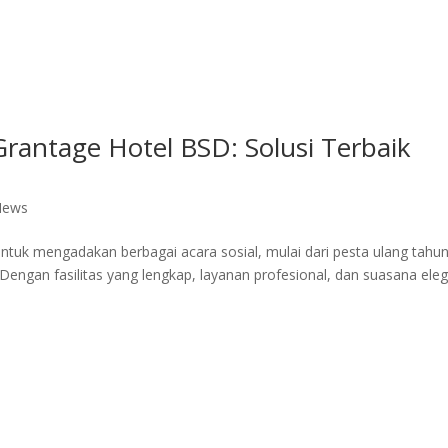
ite Room
Royal Suite Room
Meeting Room & Social Event
Fac
 Grantage Hotel BSD: Solusi Terbaik
News
ntuk mengadakan berbagai acara sosial, mulai dari pesta ulang tahun
 Dengan fasilitas yang lengkap, layanan profesional, dan suasana ele